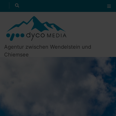
Startseite
suchen
zum Textanfang
zur Navigation
Agentur zwischen Wendelstein und
Chiemsee