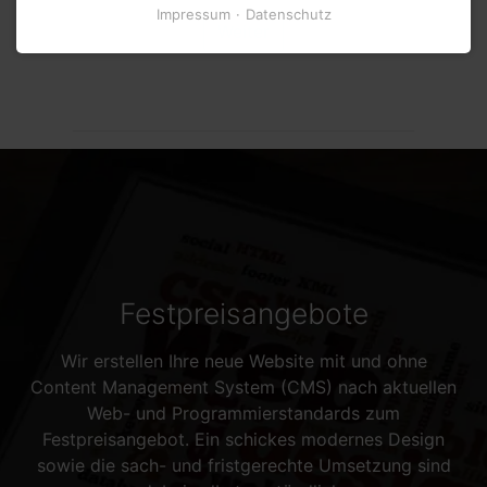
Impressum
Datenschutz
Weiter
Festpreisangebote
Wir erstellen Ihre neue
Website
mit und ohne
Content Management System
(CMS) nach aktuellen
Web
- und Programmierstandards zum
Festpreisangebot. Ein schickes modernes
Design
sowie die sach- und fristgerechte Umsetzung sind