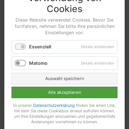
Cookies
Weiter
Diese
Website
verwendet
Cookies
. Bevor Sie
fortfahren, nehmen Sie bitte Ihre persönlichen
Einstellungen vor:
Essenziell
Details einblenden
Matomo
Details einblenden
Auswahl speichern
Aktualisierung Ihrer
Website
Alle akzeptieren
Bauen Sie auf unsere redaktionelle Unterstützung.
Wir aktualisieren Ihre Website
On Demand
.
In unserer
Datenschutzerklärung
finden Sie einen Link,
Regelmäßig, oder auf Zuruf, auch wenn Ihnen der
mit dem Sie diese Cookiebox erneut aufrufen können,
um Ihre Einstellungen einzusehen und gegebenenfalls
"Kittel brennt"
Änderungen vornehmen zu können.