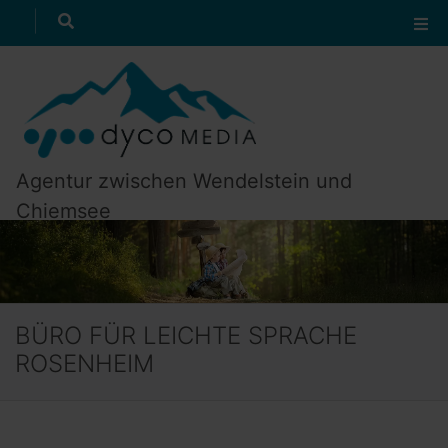
Wieso Leichte Sprache
suchen
zum Textanfang
zur Navigation
Agentur zwischen Wendelstein und
Chiemsee
BÜRO FÜR LEICHTE SPRACHE
ROSENHEIM