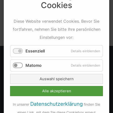
Zurück
Cookies
Diese
Website
verwendet
Cookies
. Bevor Sie
Team
Post
fortfahren, nehmen Sie bitte Ihre persönlichen
Einstellungen vor:
Essenziell
Details einblenden
KONTAKT
Matomo
Details einblenden
dyco MEDIA
Auswahl speichern
Lilienstraße 3
83101 Rohrdorf (b. Rosenheim)
Alle akzeptieren
Fon: +49 (0)8031 469 81 09
Datenschutzerklärung
Fon: +49 (0)8031 469 84 34
In unserer
finden Sie
Fax: +49 (0)8031 287 81 02
einen Link, mit dem Sie diese Cookiebox erneut