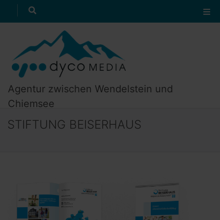
Referenzen
suchen
zum Textanfang
zur Navigation
Agentur zwischen Wendelstein und
Chiemsee
STIFTUNG BEISERHAUS