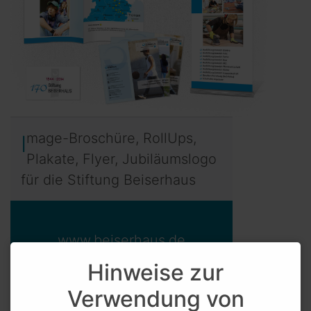
Image-Broschüre, RollUps,
Plakate, Flyer, Jubiläumslogo
für die Stiftung Beiserhaus
www.beiserhaus.de
Hinweise zur
Verwendung von