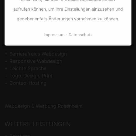
aufrufen können, um Ihre Einstellungen einzusehen und
info@dyco.de
gegebenenfalls Änderungen vornehmen zu können.
www.dyco.de
Impressum
Datenschutz
PORTFOLIO
Barrierefreies
Webdesign
Responsive Webdesign
Leichte Sprache
Logo-Design, Print
Contao-Hosting
Webdesign & Werbung Rosenheim
WEITERE LEISTUNGEN
Beratung