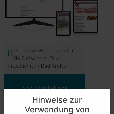
Responsive Webdesign für
die Fleischerei Oliver
Pittschellis in Bad Arolsen
www.pittschellis.de
Hinweise zur
Verwendung von