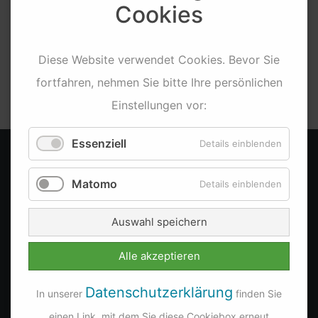
Zurück
Cookies
Diese
Website
verwendet
Cookies
. Bevor Sie
Team
Post
fortfahren, nehmen Sie bitte Ihre persönlichen
Einstellungen vor:
Essenziell
Details einblenden
KONTAKT
Matomo
Details einblenden
dyco MEDIA
Auswahl speichern
Lilienstraße 3
83101 Rohrdorf (b. Rosenheim)
Alle akzeptieren
Fon: +49 (0)8031 469 81 09
Datenschutzerklärung
Fon: +49 (0)8031 469 84 34
In unserer
finden Sie
Fax: +49 (0)8031 287 81 02
einen Link, mit dem Sie diese Cookiebox erneut