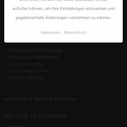
aufrufen können, um Ihre Einstellungen einzusehen und
info@dyco.de
gegebenenfalls Änderungen vornehmen zu können.
www.dyco.de
Impressum
Datenschutz
PORTFOLIO
Barrierefreies
Webdesign
Responsive Webdesign
Leichte Sprache
Logo-Design, Print
Contao-Hosting
Webdesign & Werbung Rosenheim
WEITERE LEISTUNGEN
Beratung