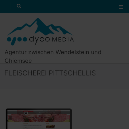
Referenzen
suchen
zum Textanfang
zur Navigation
Agentur zwischen Wendelstein und
Chiemsee
FLEISCHEREI PITTSCHELLIS