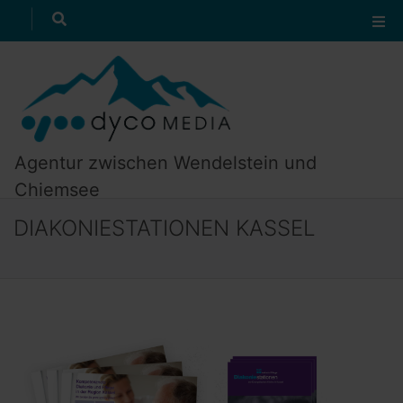
Referenzen
suchen
zum Textanfang
zur Navigation
Agentur zwischen Wendelstein und
Chiemsee
DIAKONIESTATIONEN KASSEL