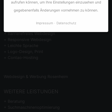
info@dyco.de
aufrufen können, um Ihre Einstellungen einzusehen und
www.dyco.de
gegebenenfalls Änderungen vornehmen zu können.
PORTFOLIO
Impressum
Datenschutz
Barrierefreies
Webdesign
Responsive Webdesign
Leichte Sprache
Logo-Design, Print
Contao-Hosting
Webdesign & Werbung Rosenheim
WEITERE LEISTUNGEN
Beratung
Suchmaschinenoptimierung