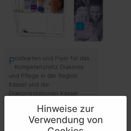
Postkarten und Flyer für das
Kompetenznetz Diakonie
und Pflege in der Region
Kassel und die
Diakoniestationen Kassel
Hinweise zur
Verwendung von
Zurück
Cookies