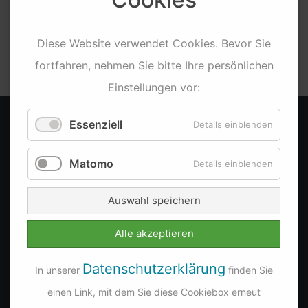
Diese
Website
verwendet
Cookies
. Bevor Sie
Team
Post
fortfahren, nehmen Sie bitte Ihre persönlichen
Einstellungen vor:
Essenziell
Details einblenden
KONTAKT
Matomo
Details einblenden
dyco MEDIA
Lilienstraße 3
Auswahl speichern
83101 Rohrdorf (b. Rosenheim)
Fon: +49 (0)8031 469 81 09
Alle akzeptieren
Fon: +49 (0)8031 469 84 34
Datenschutzerklärung
In unserer
finden Sie
Fax: +49 (0)8031 287 81 02
einen Link, mit dem Sie diese Cookiebox erneut